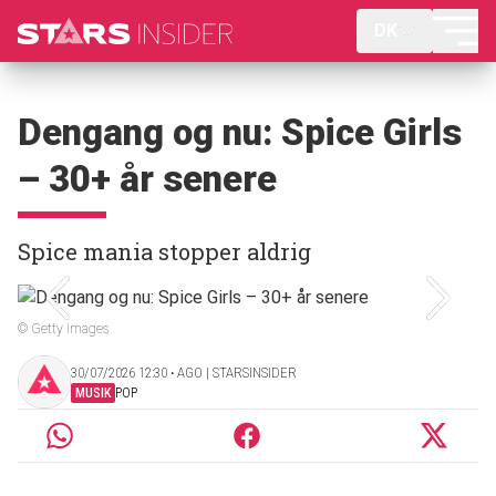
DK
Dengang og nu: Spice Girls
– 30+ år senere
Spice mania stopper aldrig
© Getty Images
30/07/2026 12:30 ‧ AGO | STARSINSIDER
MUSIK
POP