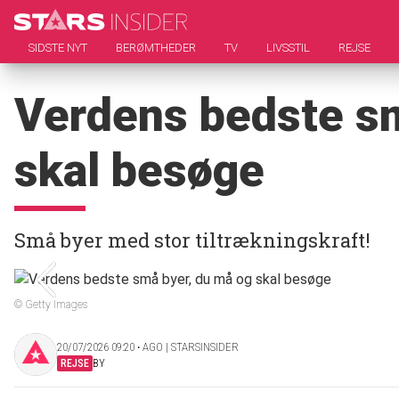
SIDSTE NYT
BERØMTHEDER
TV
LIVSSTIL
REJSE
Verdens bedste sm
skal besøge
Små byer med stor tiltrækningskraft!
© Getty Images
20/07/2026 09:20 ‧ AGO | STARSINSIDER
REJSE
BY