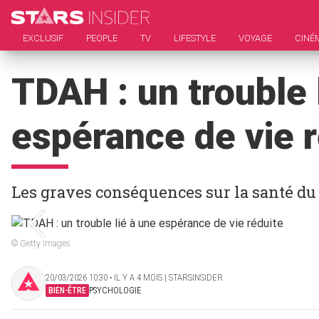
EXCLUSIF
PEOPLE
TV
LIFESTYLE
VOYAGE
CINÉ
TDAH : un trouble 
espérance de vie 
Les graves conséquences sur la santé du
© Getty Images
20/03/2026 10:30 ‧ IL Y A 4 MOIS | STARSINSIDER
BIEN-ÊTRE
PSYCHOLOGIE