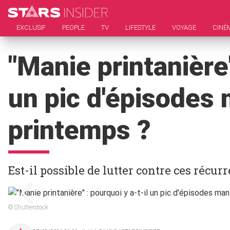
EXCLUSIF
PEOPLE
TV
LIFESTYLE
VOYAGE
CINÉ
"Manie printanière"
un pic d'épisodes
printemps ?
Est-il possible de lutter contre ces récur
© Shutterstock