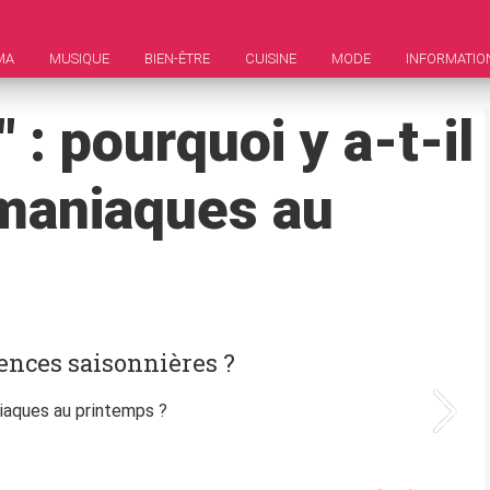
MA
MUSIQUE
BIEN-ÊTRE
CUISINE
MODE
INFORMATIO
 : pourquoi y a-t-il
 maniaques au
rences saisonnières ?