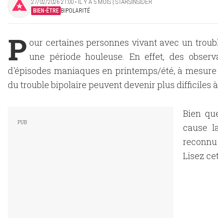
27/02/2026 21:00 ‧ IL Y A 5 MOIS | STARSINSIDER
BIEN-ÊTRE
BIPOLARITÉ
P
our certaines personnes vivant avec un trouble
une période houleuse. En effet, des observ
d'épisodes maniaques en printemps/été, à mesure q
du trouble bipolaire peuvent devenir plus difficiles 
Bien qu
cause l
reconnu
Lisez cet