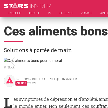
EXCLUSIF
PEOPLE
TV
LIFESTYLE
VOYAGE
CINÉ
Ces aliments bons
Solutions à portée de main
© iStock
17/09/2025 21:30 ‧ IL Y A 10 MOIS | STARSINSIDER
CUISINE
STRESS
L
es symptômes de dépression et d'anxiété, ainsi
le monde entier. Non seulement ces souffranc