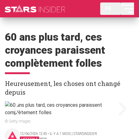
FR
60 ans plus tard, ces
croyances paraissent
complètement folles
Heureusement, les choses ont changé
depuis
© Getty Images
12/06/2026 12:45 ‧ IL Y A 1 MOIS | STARSINSIDER