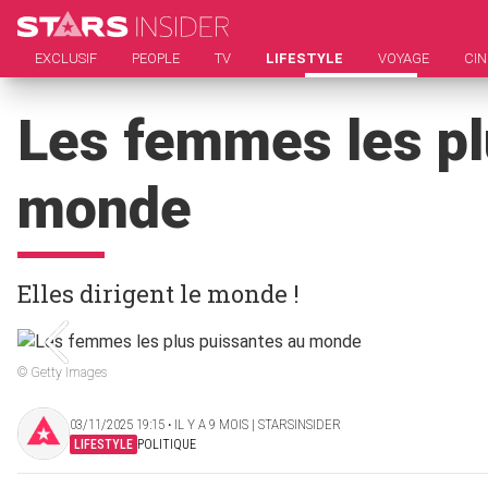
EXCLUSIF
PEOPLE
TV
LIFESTYLE
VOYAGE
CI
Les femmes les pl
monde
Elles dirigent le monde !
© Getty Images
03/11/2025 19:15 ‧ IL Y A 9 MOIS | STARSINSIDER
LIFESTYLE
POLITIQUE