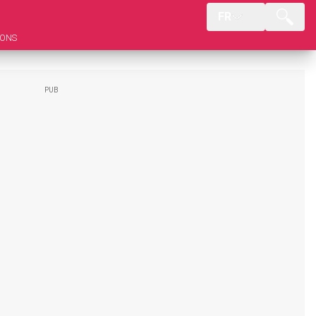
FR
IONS