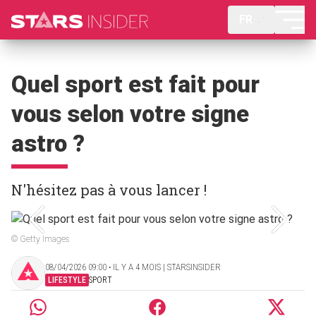
FR
Quel sport est fait pour
vous selon votre signe
astro ?
N'hésitez pas à vous lancer !
© Getty Images
08/04/2026 09:00 ‧ IL Y A 4 MOIS | STARSINSIDER
LIFESTYLE
SPORT