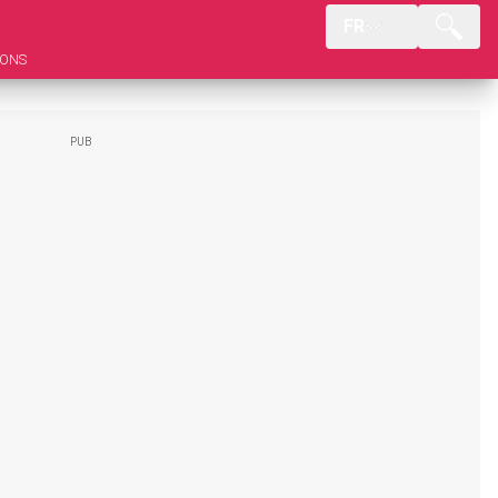
FR
IONS