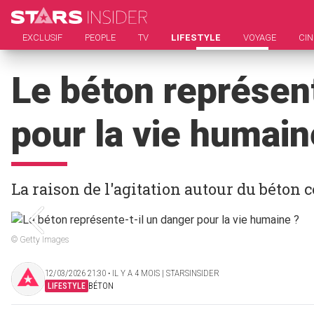
EXCLUSIF
PEOPLE
TV
LIFESTYLE
VOYAGE
CI
Le béton représent
pour la vie humain
La raison de l'agitation autour du béton 
© Getty Images
12/03/2026 21:30 ‧ IL Y A 4 MOIS | STARSINSIDER
LIFESTYLE
BÉTON