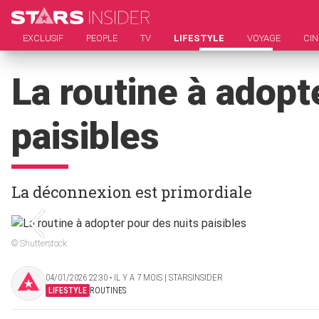
EXCLUSIF
PEOPLE
TV
LIFESTYLE
VOYAGE
CI
La routine à adopt
paisibles
La déconnexion est primordiale
© Shutterstock
04/01/2026 22:30 ‧ IL Y A 7 MOIS | STARSINSIDER
LIFESTYLE
ROUTINES