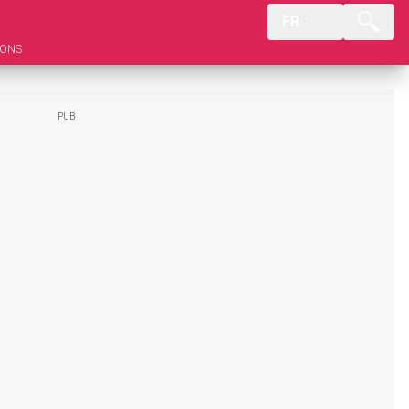
FR
IONS