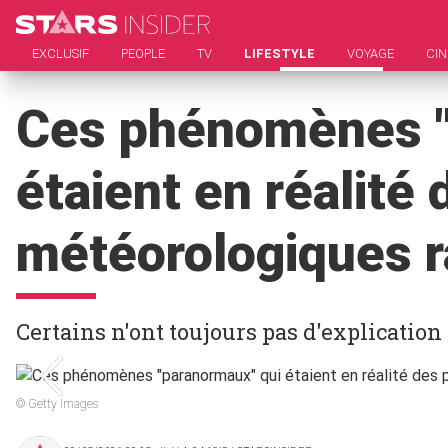
EXCLUSIF
PEOPLE
TV
LIFESTYLE
VOYAGE
CI
Ces phénomènes "
étaient en réalit
météorologiques r
Certains n'ont toujours pas d'explication
© Getty Images