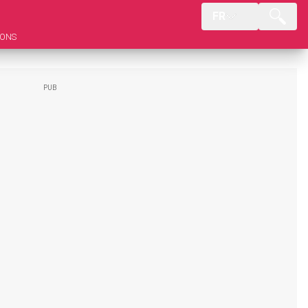
FR
IONS