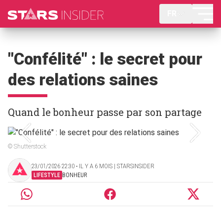
FR
"Confélité" : le secret pour
des relations saines
Quand le bonheur passe par son partage
© Shutterstock
23/01/2026 22:30 ‧ IL Y A 6 MOIS | STARSINSIDER
LIFESTYLE
BONHEUR