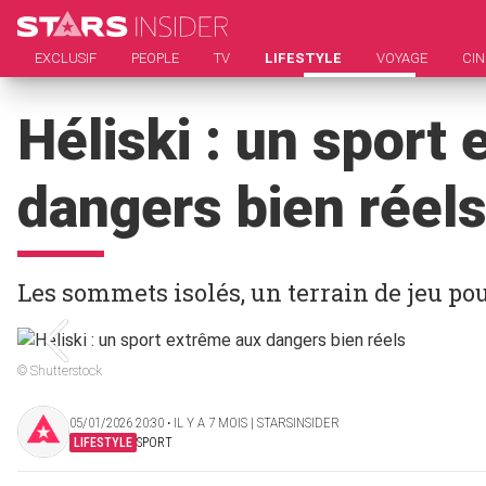
EXCLUSIF
PEOPLE
TV
LIFESTYLE
VOYAGE
CI
Héliski : un sport
dangers bien réel
Les sommets isolés, un terrain de jeu po
© Shutterstock
05/01/2026 20:30 ‧ IL Y A 7 MOIS | STARSINSIDER
LIFESTYLE
SPORT