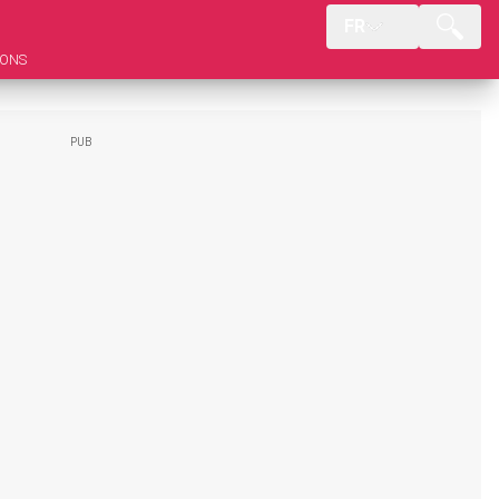
FR
IONS