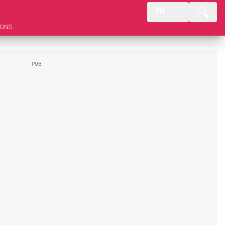
FR
IONS