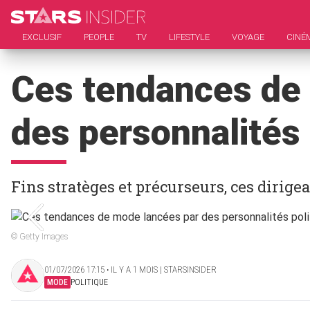
EXCLUSIF
PEOPLE
TV
LIFESTYLE
VOYAGE
CINÉ
Ces tendances de
des personnalités 
Fins stratèges et précurseurs, ces dirige
© Getty Images
01/07/2026 17:15 ‧ IL Y A 1 MOIS | STARSINSIDER
MODE
POLITIQUE