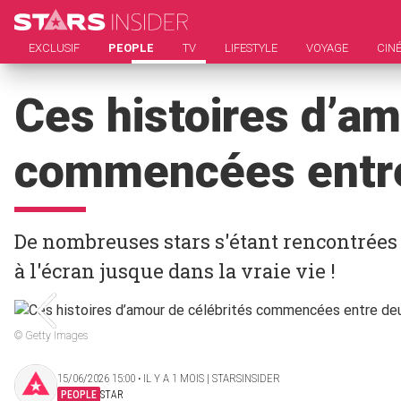
EXCLUSIF
PEOPLE
TV
LIFESTYLE
VOYAGE
CIN
Ces histoires d’am
commencées entre
De nombreuses stars s'étant rencontrées
à l'écran jusque dans la vraie vie !
© Getty Images
15/06/2026 15:00 ‧ IL Y A 1 MOIS | STARSINSIDER
PEOPLE
STAR