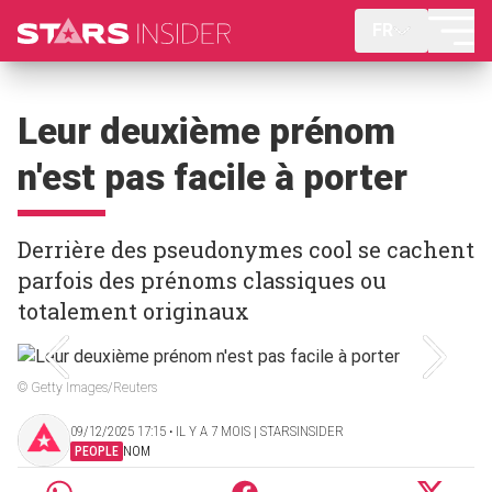
FR
Leur deuxième prénom
n'est pas facile à porter
Derrière des pseudonymes cool se cachent
parfois des prénoms classiques ou
totalement originaux
© Getty Images/Reuters
09/12/2025 17:15 ‧ IL Y A 7 MOIS | STARSINSIDER
PEOPLE
NOM