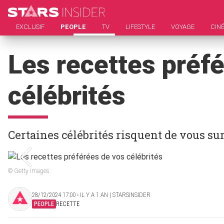
EXCLUSIF
PEOPLE
TV
LIFESTYLE
VOYAGE
CIN
Les recettes préf
célébrités
Certaines célébrités risquent de vous su
© Getty Images
28/12/2024 17:00 ‧ IL Y A 1 AN | STARSINSIDER
PEOPLE
RECETTE