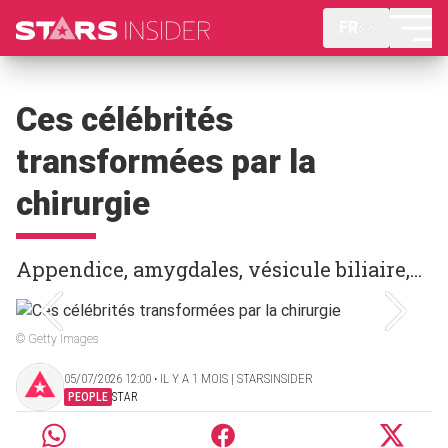
FR
Ces célébrités
transformées par la
chirurgie
Appendice, amygdales, vésicule biliaire,...
© Getty Images
05/07/2026 12:00 ‧ IL Y A 1 MOIS | STARSINSIDER
PEOPLE
STAR