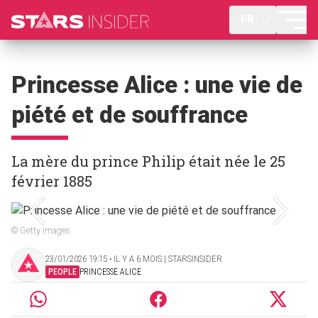
FR
Princesse Alice : une vie de
piété et de souffrance
La mère du prince Philip était née le 25
février 1885
© Getty Images
23/01/2026 19:15 ‧ IL Y A 6 MOIS | STARSINSIDER
PEOPLE
PRINCESSE ALICE