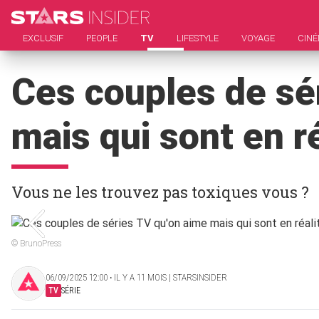
EXCLUSIF
PEOPLE
TV
LIFESTYLE
VOYAGE
CIN
Ces couples de sé
mais qui sont en r
Vous ne les trouvez pas toxiques vous ?
© BrunoPress
06/09/2025 12:00 ‧ IL Y A 11 MOIS | STARSINSIDER
TV
SÉRIE