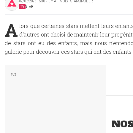
02/07/2026 15:30 ‧ IL Y A 1 MOIS | STARSINSIDER
TV
STAR
A
lors que certaines stars mettent leurs enfan
d'autres ont choisi de maintenir leur progéni
de stars ont eu des enfants, mais nous n'entendo
galerie pour découvrir ces stars qui ont des enfan
NO