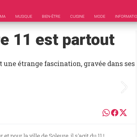
ÉMA
MUSIQUE
BIEN-ÊTRE
CUISINE
MODE
INFORMATI
fre 11 est partout
 une étrange fascination, gravée dans ses
 pour la ville de Soleure, il s'agit du 11 !