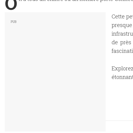
O
Cette pe
presqu
infrastr
de près
fascinat
Explore
étonnant