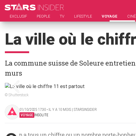
EXCLUSIF
PEOPLE
TV
LIFESTYLE
VOYAGE
CIN
La ville où le chif
La commune suisse de Soleure entretient
murs
© Shutterstock
01/10/2025 17:30 ‧ IL Y A 10 MOIS | STARSINSIDER
VOYAGE
INSOLITE
n a tous un chiffre ou un nombre porte-bonheur et