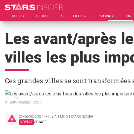
EXCLUSIF
PEOPLE
TV
LIFESTYLE
VOYAGE
CIN
Les avant/après le
villes les plus im
Ces grandes villes se sont transformées 
© Getty Images/ iStock
22/06/2026 23:45 ‧ IL Y A 1 MOIS | STARSINSIDER
VOYAGE
VOYAGE