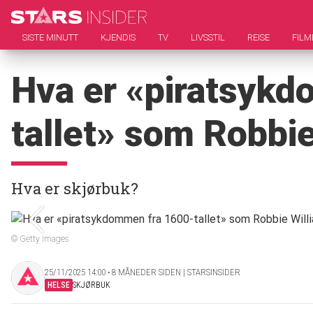
SISTE MINUTT
KJENDIS
TV
LIVSSTIL
REISE
FILM
Hva er «piratsyk
tallet» som Robbie
Hva er skjørbuk?
© Getty Images
25/11/2025 14:00 ‧ 8 MÅNEDER SIDEN | STARSINSIDER
HELSE
SKJØRBUK