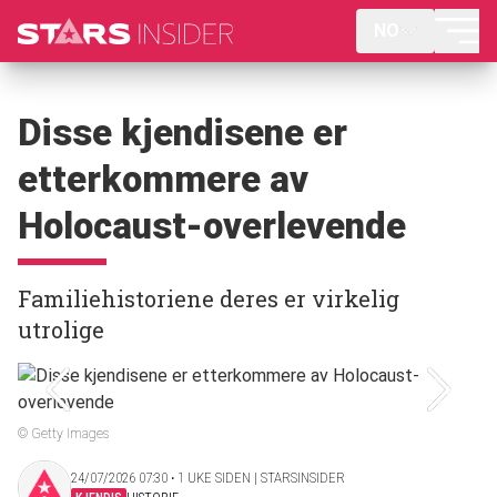
NO
Disse kjendisene er
etterkommere av
Holocaust-overlevende
Familiehistoriene deres er virkelig
utrolige
© Getty Images
24/07/2026 07:30 ‧ 1 UKE SIDEN | STARSINSIDER