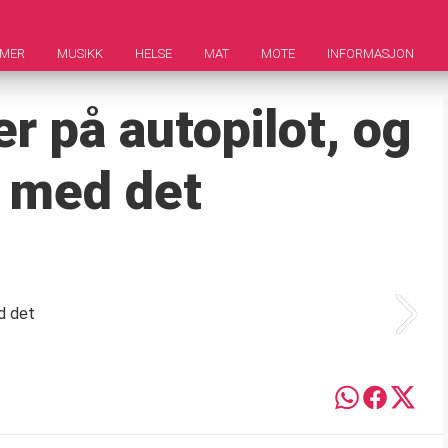
LMER
MUSIKK
HELSE
MAT
MOTE
INFORMASJON
er på autopilot, og
r med det