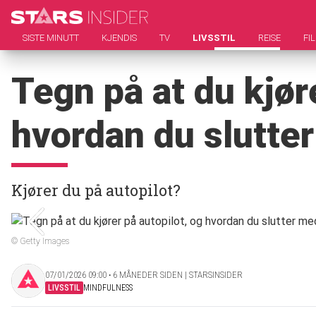
SISTE MINUTT
KJENDIS
TV
LIVSSTIL
REISE
FI
Tegn på at du kjør
hvordan du slutte
Kjører du på autopilot?
© Getty Images
07/01/2026 09:00 ‧ 6 MÅNEDER SIDEN | STARSINSIDER
LIVSSTIL
MINDFULNESS