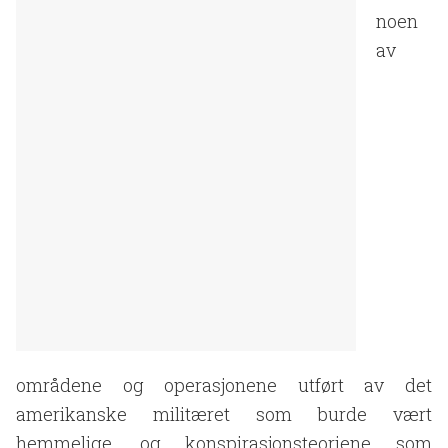
noen
av
områdene og operasjonene utført av det
amerikanske militæret som burde vært
hemmelige, og konspirasjonsteoriene som