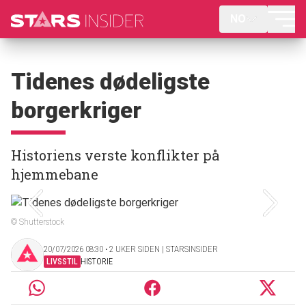
NO
Tidenes dødeligste
borgerkriger
Historiens verste konflikter på
hjemmebane
© Shutterstock
20/07/2026 08:30 ‧ 2 UKER SIDEN | STARSINSIDER
LIVSSTIL
HISTORIE