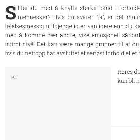
S
liter du med å knytte sterke bånd i forhold
mennesker? Hvis du svarer "ja", er det mulig
følelsesmessig utilgjengelig er vanligere enn du ka
med å komme nær andre, vise emosjonell sårbarhe
intimt nivå. Det kan være mange grunner til at du 
hvis du nettopp har avsluttet et seriøst forhold elle
Høres de
kan bli m