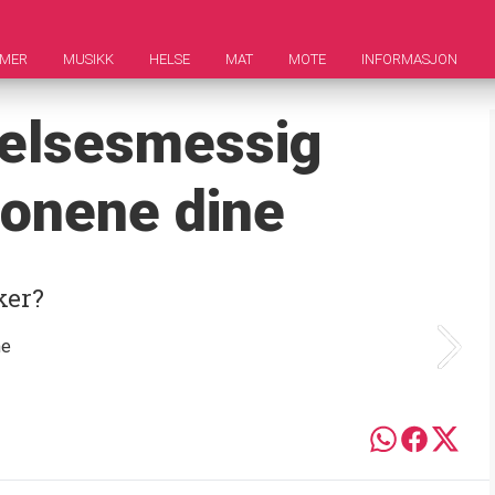
LMER
MUSIKK
HELSE
MAT
MOTE
INFORMASJON
ølelsesmessig
sjonene dine
ker?