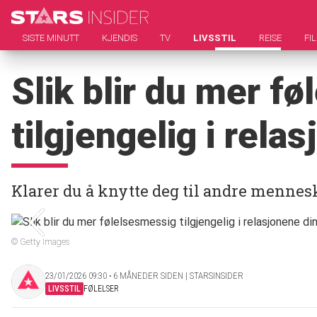
SISTE MINUTT
KJENDIS
TV
LIVSSTIL
REISE
FI
Slik blir du mer f
tilgjengelig i rela
Klarer du å knytte deg til andre mennes
© Getty Images
23/01/2026 09:30 ‧ 6 MÅNEDER SIDEN | STARSINSIDER
LIVSSTIL
FØLELSER