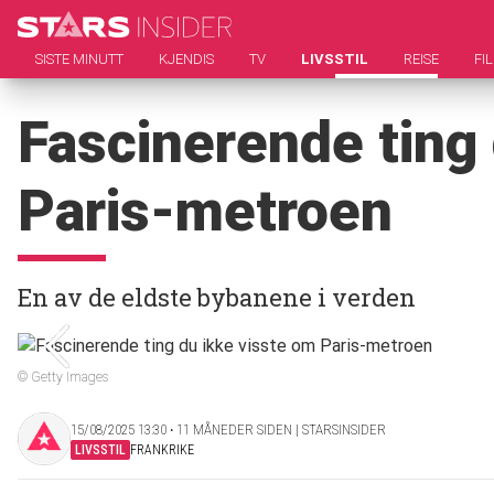
SISTE MINUTT
KJENDIS
TV
LIVSSTIL
REISE
FI
Fascinerende ting 
Paris-metroen
En av de eldste bybanene i verden
© Getty Images
15/08/2025 13:30 ‧ 11 MÅNEDER SIDEN | STARSINSIDER
LIVSSTIL
FRANKRIKE