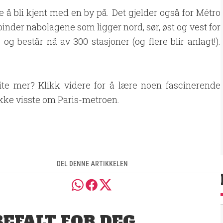
e å bli kjent med en by på. Det gjelder også for Métro
rbinder nabolagene som ligger nord, sør, øst og vest for
og består nå av 300 stasjoner (og flere blir anlagt!).
ite mer? Klikk videre for å lære noen fascinerende
ikke visste om Paris-metroen.
DEL DENNE ARTIKKELEN
EFALT FOR DEG