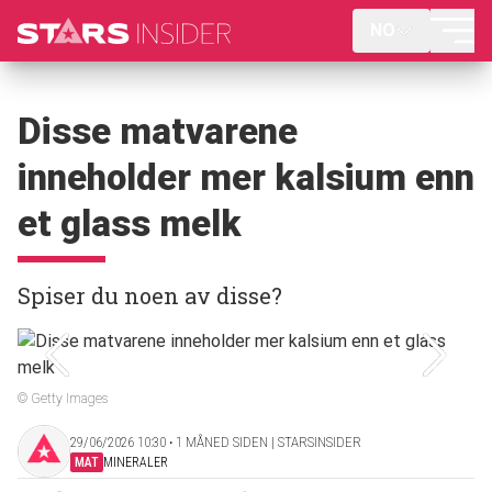
NO
Disse matvarene
inneholder mer kalsium enn
et glass melk
Spiser du noen av disse?
© Getty Images
29/06/2026 10:30 ‧ 1 MÅNED SIDEN | STARSINSIDER
MAT
MINERALER