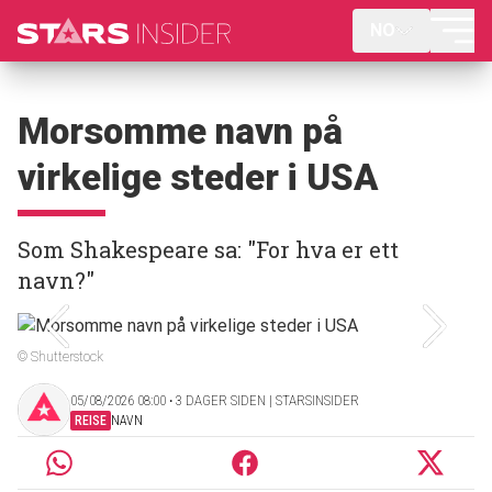
NO
Morsomme navn på
virkelige steder i USA
Som Shakespeare sa: "For hva er ett
navn?"
© Shutterstock
05/08/2026 08:00 ‧ 3 DAGER SIDEN | STARSINSIDER
REISE
NAVN