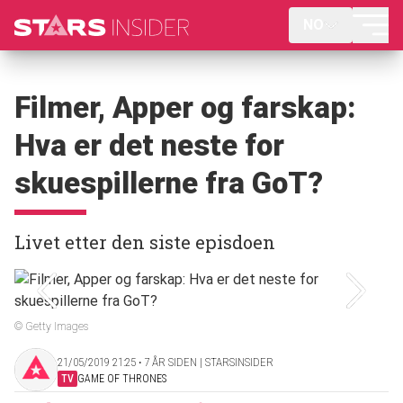
NO
Filmer, Apper og farskap:
Hva er det neste for
skuespillerne fra GoT?
Livet etter den siste episdoen
© Getty Images
21/05/2019 21:25 ‧ 7 ÅR SIDEN | STARSINSIDER
TV
GAME OF THRONES