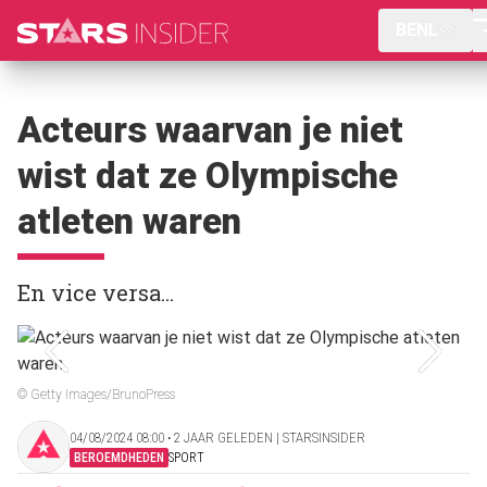
BENL
Acteurs waarvan je niet
wist dat ze Olympische
atleten waren
En vice versa...
© Getty Images/BrunoPress
04/08/2024 08:00 ‧ 2 JAAR GELEDEN | STARSINSIDER
BEROEMDHEDEN
SPORT