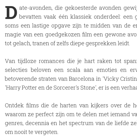
D
ate-avonden, die gekoesterde avonden gewij
bevatten vaak één klassiek onderdeel: een g
soms een lastige opgave zijn te midden van de 
magie van een goedgekozen film een ​​gewone avo
tot gelach, tranen of zelfs diepe gesprekken leidt.
Van tijdloze romances die je hart raken tot spa
selecties beloven een scala aan emoties en e
betoverende straten van Barcelona in 'Vicky Cristi
'Harry Potter en de Sorcerer's Stone', er is een verh
Ontdek films die de harten van kijkers over de
waarom ze perfect zijn om te delen met iemand van 
genres, decennia en het spectrum van de liefde ze
om nooit te vergeten.