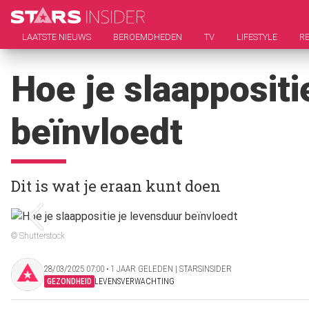
LAATSTE NIEUWS
BEROEMDHEDEN
TV
LIFESTYLE
RE
Hoe je slaappositi
beïnvloedt
Dit is wat je eraan kunt doen
© Shutterstock
28/03/2025 07:00 ‧ 1 JAAR GELEDEN | STARSINSIDER
GEZONDHEID
LEVENSVERWACHTING