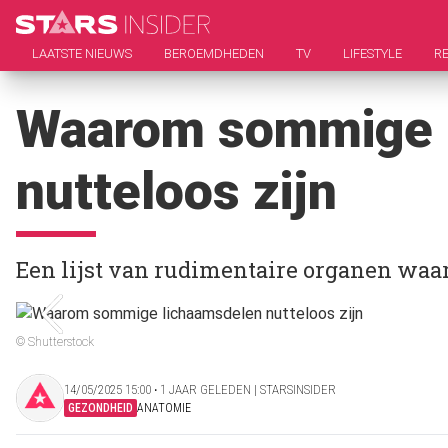
LAATSTE NIEUWS
BEROEMDHEDEN
TV
LIFESTYLE
RE
Waarom sommige 
nutteloos zijn
Een lijst van rudimentaire organen wa
© Shutterstock
14/05/2025 15:00 ‧ 1 JAAR GELEDEN | STARSINSIDER
GEZONDHEID
ANATOMIE