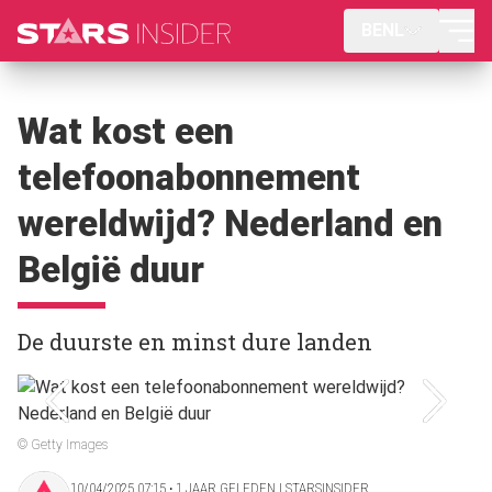
BENL
Wat kost een
telefoonabonnement
wereldwijd? Nederland en
België duur
De duurste en minst dure landen
© Getty Images
10/04/2025 07:15 ‧ 1 JAAR GELEDEN | STARSINSIDER