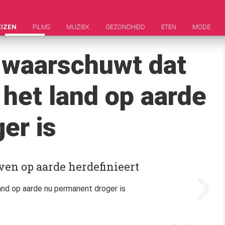
EIZEN
FILMS
MUZIEK
GEZONDHEID
ETEN
MODE
 waarschuwt dat
het land op aarde
er is
leven op aarde herdefinieert