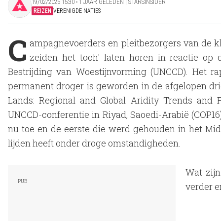
19/02/2025 15:30 ‧ 1 JAAR GELEDEN | STARSINSIDER
REIZEN
VERENIGDE NATIES
C
ampagnevoerders en pleitbezorgers van de kl
zeiden het toch' laten horen in reactie op
Bestrijding van Woestijnvorming (UNCCD). Het ra
permanent droger is geworden in de afgelopen drie
Lands: Regional and Global Aridity Trends and F
UNCCD-conferentie in Riyad, Saoedi-Arabië (COP16)
nu toe en de eerste die werd gehouden in het Mid
lijden heeft onder droge omstandigheden.
Wat zij
verder e