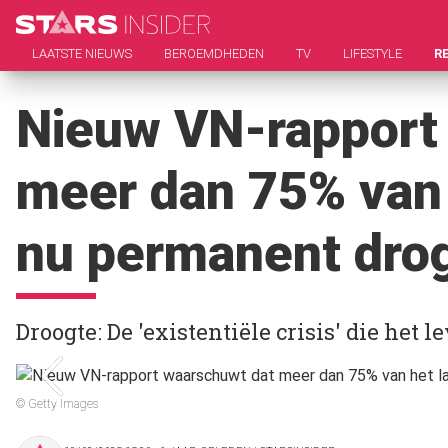
LAATSTE NIEUWS
BEROEMDHEDEN
TV
LIFESTYLE
R
Nieuw VN-rapport
meer dan 75% van 
nu permanent drog
Droogte: De 'existentiële crisis' die het 
© Getty Images