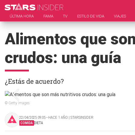
ÚLTIMA HORA
FAMA
TV
ESTILO DE VIDA
VIAJES
Alimentos que son
crudos: una guía
¿Estás de acuerdo?
© Getty Images
22/04/2025 09:05 ‧ HACE 1 AÑO | STARSINSIDER
COMIDA
DIETA