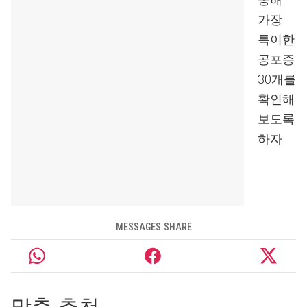
가장
특이한
공포증
30개를
확인해
보도록
하자.
MESSAGES.SHARE
맞춤 추천