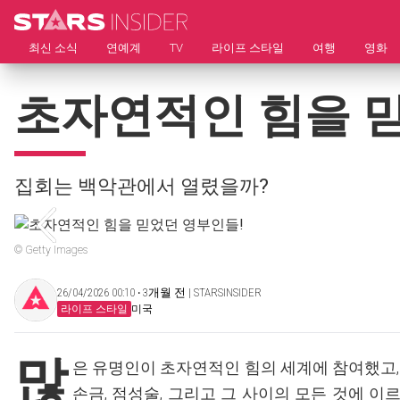
최신 소식
연예계
TV
라이프 스타일
여행
영화
초자연적인 힘을 
집회는 백악관에서 열렸을까?
© Getty Images
26/04/2026 00:10 ‧ 3개월 전 | STARSINSIDER
라이프 스타일
미국
많
은 유명인이 초자연적인 힘의 세계에 참여했고
손금, 점성술, 그리고 그 사이의 모든 것에