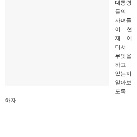
대통령
들의
자녀들
이 현
재 어
디서
무엇을
하고
있는지
알아보
도록
하자.