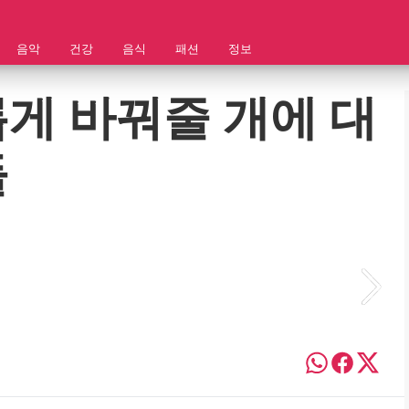
음악
건강
음식
패션
정보
게 바꿔줄 개에 대
들