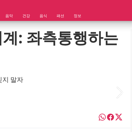
음악
건강
음식
패션
정보
세계: 좌측통행하는
잊지 말자