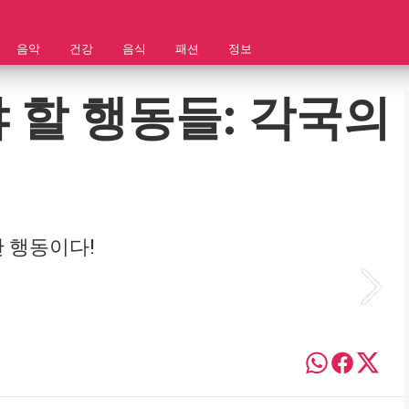
음악
건강
음식
패션
정보
 할 행동들: 각국의
한 행동이다!