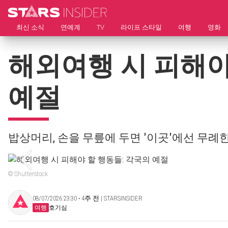
최신 소식
연예계
TV
라이프 스타일
여행
영화
해외여행 시 피해야
예절
밥상머리, 손을 무릎에 두면 '이곳'에선 무례
© Shutterstock
08/07/2026 23:30 ‧ 4주 전 | STARSINSIDER
여행
호기심