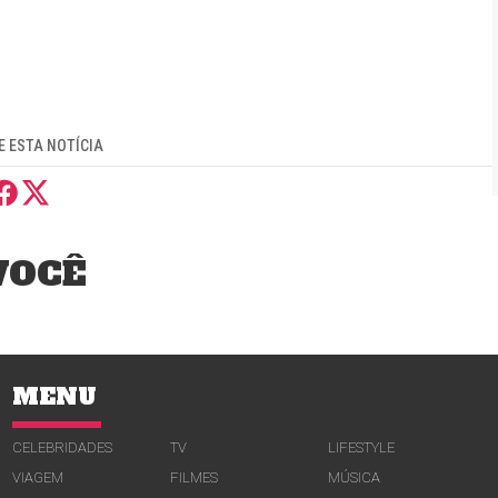
 ESTA NOTÍCIA
VOCÊ
MENU
CELEBRIDADES
TV
LIFESTYLE
VIAGEM
FILMES
MÚSICA