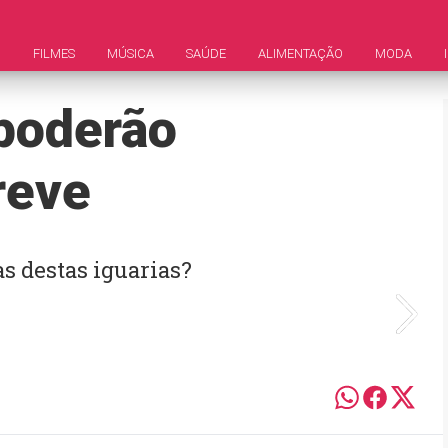
M
FILMES
MÚSICA
SAÚDE
ALIMENTAÇÃO
MODA
poderão
reve
s destas iguarias?