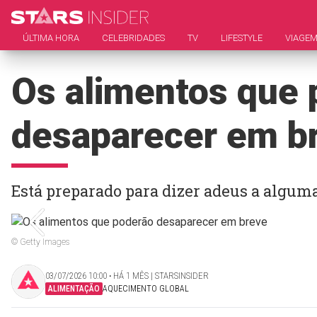
ÚLTIMA HORA
CELEBRIDADES
TV
LIFESTYLE
VIAGE
Os alimentos que 
desaparecer em b
Está preparado para dizer adeus a alguma
© Getty Images
03/07/2026 10:00 ‧ HÁ 1 MÊS | STARSINSIDER
ALIMENTAÇÃO
AQUECIMENTO GLOBAL