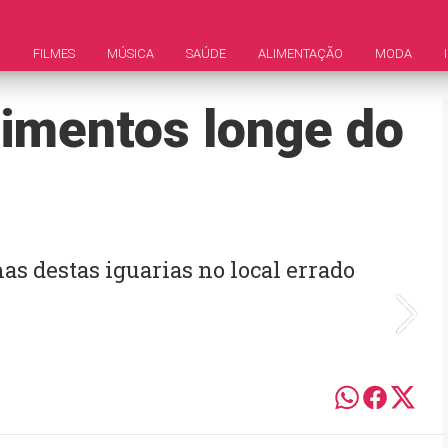
M
FILMES
MÚSICA
SAÚDE
ALIMENTAÇÃO
MODA
imentos longe do
s destas iguarias no local errado