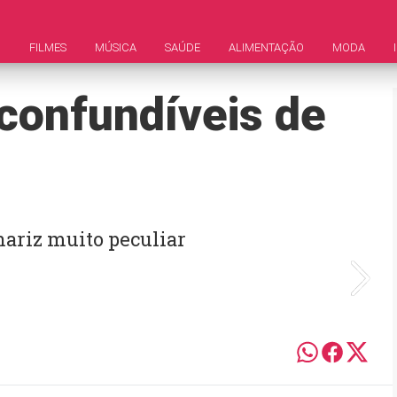
M
FILMES
MÚSICA
SAÚDE
ALIMENTAÇÃO
MODA
nconfundíveis de
ariz muito peculiar